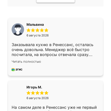
Мальвина
6 августа 2026
Заказывала кухню в Ренессанс, осталась
очень довольна. Менеджер всё быстро
посчитала, на вопросы отвечала сразу.
Замерщик приехал в субботу, подошёл к
Читать полностью
делу со всей ответственностью. Собрали
за день, ребята работали аккуратно, даже
пыли почти не было. Качество отличное,
ящики ходят плавно, ничего не скрипит.
Всё подошло как влитое.
Игорь М.
6 августа 2026
На самом деле в Ренессанс уже не первый