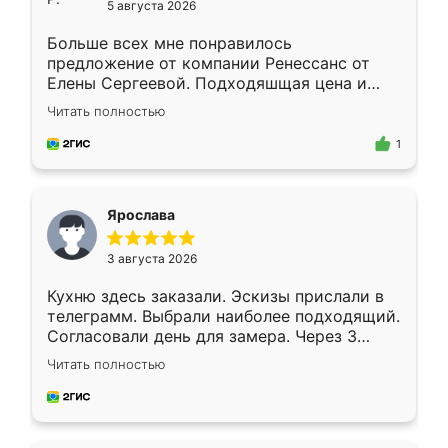
5 августа 2026
Больше всех мне понравилось
предложение от компании Ренессанс от
Елены Сергеевой. Подходяшщая цена и
короткие сроки изготовления. Приехавший
Читать полностью
для замера сотрудник Владислав
предложил по моему эскизу самый
1
подходящий вариант шкафа. Немного его
видоизменил, получилось даже лучше, чем
я хотела.
Ярослава
3 августа 2026
Кухню здесь заказали. Эскизы прислали в
телеграмм. Выбрали наиболее подходящий.
Согласовали день для замера. Через 3
недели кухня была уже готова. Остались
Читать полностью
довольны работой. Спасибо Ренессанс
мебель за качественную работу!