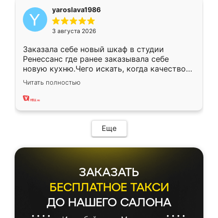
yaroslava1986
3 августа 2026
Заказала себе новый шкаф в студии
Ренессанс где ранее заказывала себе
новую кухню.Чего искать, когда качеством
вполне довольна. Служит кухня уже почти
Читать полностью
два года, нареканий нет.
Еще
ЗАКАЗАТЬ
БЕСПЛАТНОЕ ТАКСИ
ДО НАШЕГО САЛОНА