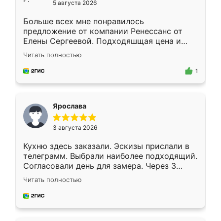
5 августа 2026
Больше всех мне понравилось
предложение от компании Ренессанс от
Елены Сергеевой. Подходяшщая цена и
короткие сроки изготовления. Приехавший
Читать полностью
для замера сотрудник Владислав
предложил по моему эскизу самый
1
подходящий вариант шкафа. Немного его
видоизменил, получилось даже лучше, чем
я хотела.
Ярослава
3 августа 2026
Кухню здесь заказали. Эскизы прислали в
телеграмм. Выбрали наиболее подходящий.
Согласовали день для замера. Через 3
недели кухня была уже готова. Остались
Читать полностью
довольны работой. Спасибо Ренессанс
мебель за качественную работу!