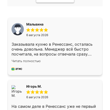
Мальвина
6 августа 2026
Заказывала кухню в Ренессанс, осталась
очень довольна. Менеджер всё быстро
посчитала, на вопросы отвечала сразу.
Замерщик приехал в субботу, подошёл к
Читать полностью
делу со всей ответственностью. Собрали
за день, ребята работали аккуратно, даже
пыли почти не было. Качество отличное,
ящики ходят плавно, ничего не скрипит.
Всё подошло как влитое.
Игорь М.
6 августа 2026
На самом деле в Ренессанс уже не первый