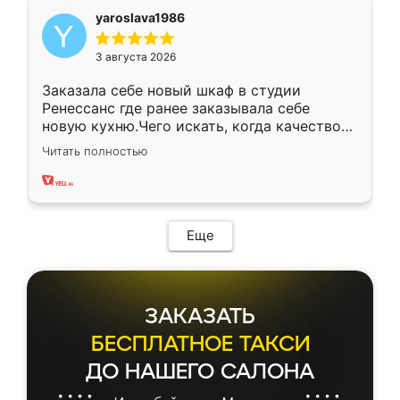
yaroslava1986
3 августа 2026
Заказала себе новый шкаф в студии
Ренессанс где ранее заказывала себе
новую кухню.Чего искать, когда качеством
вполне довольна. Служит кухня уже почти
Читать полностью
два года, нареканий нет.
Еще
ЗАКАЗАТЬ
БЕСПЛАТНОЕ ТАКСИ
ДО НАШЕГО САЛОНА