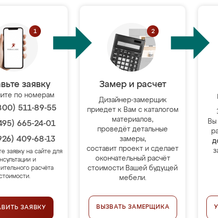
вьте заявку
Замер и расчет
ите по номерам
Дизайнер-замерщик
800) 511-89-55
приедет к Вам с каталогом
материалов,
Вы
495) 665-24-01
проведёт детальные
р
926) 409-68-13
замеры,
д
составит проект и сделает
з
те заявку на сайте для
окончательный расчёт
нсультации и
стоимости Вашей будущей
ительного расчёта
стоимости.
мебели.
ВЫЗВАТЬ ЗАМЕРЩИКА
АВИТЬ ЗАЯВКУ