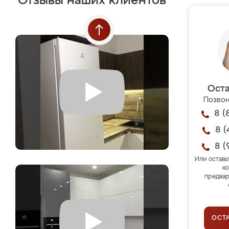
Отзывы наших клиентов
Оста
Позвон
8 (
8 (
8 (
Или оставь
ко
предвар
ОСТ