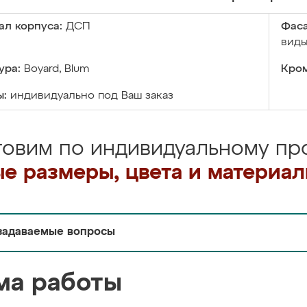
ал корпуса:
ДСП
Фаса
виды
ура:
Boyard, Blum
Кром
ы:
индивидуально под Ваш заказ
товим по индивидуальному про
е размеры, цвета и материа
задаваемые вопросы
ма работы