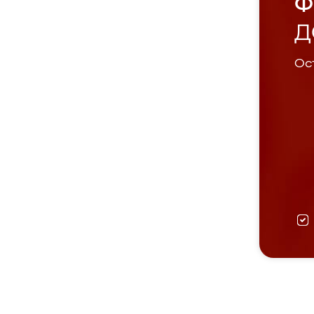
Ф
Д
Ост