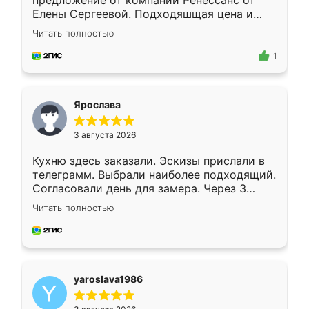
предложение от компании Ренессанс от
Елены Сергеевой. Подходяшщая цена и
короткие сроки изготовления. Приехавший
Читать полностью
для замера сотрудник Владислав
предложил по моему эскизу самый
1
подходящий вариант шкафа. Немного его
видоизменил, получилось даже лучше, чем
я хотела.
Ярослава
3 августа 2026
Кухню здесь заказали. Эскизы прислали в
телеграмм. Выбрали наиболее подходящий.
Согласовали день для замера. Через 3
недели кухня была уже готова. Остались
Читать полностью
довольны работой. Спасибо Ренессанс
мебель за качественную работу!
yaroslava1986