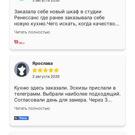
3 августа 2026
Заказала себе новый шкаф в студии
Ренессанс где ранее заказывала себе
новую кухню.Чего искать, когда качеством
вполне довольна. Служит кухня уже почти
Читать полностью
два года, нареканий нет.
Ярослава
3 августа 2026
Кухню здесь заказали. Эскизы прислали в
телеграмм. Выбрали наиболее подходящий.
Согласовали день для замера. Через 3
недели кухня была уже готова. Остались
Читать полностью
довольны работой. Спасибо Ренессанс
мебель за качественную работу!