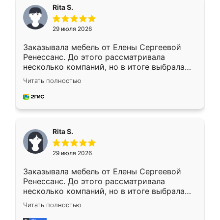
Rita S.
29 июля 2026
Заказывала мебель от Елены Сергеевой
Ренессанс. До этого рассматривала
несколько компаний, но в итоге выбрала
эту. Сначала обговорили условия, потом
Читать полностью
приехал замерщик, всё спокойно объяснил
и снял размеры. Изготовили в срок, с
доставкой тоже никаких проблем не
возникло. Сборку выполнили аккуратно,
мебель сразу встала на свое место без
Rita S.
каких-либо доработок. Качеством осталась
довольна, все выглядит так, как и ожидала.
29 июля 2026
Заказывала мебель от Елены Сергеевой
Ренессанс. До этого рассматривала
несколько компаний, но в итоге выбрала
эту. Сначала обговорили условия, потом
Читать полностью
приехал замерщик, всё спокойно объяснил