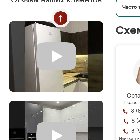
Отзывы наших клиентов
Часто 
Схе
Оста
Позвон
8 (
8 (
8 (
Или оставь