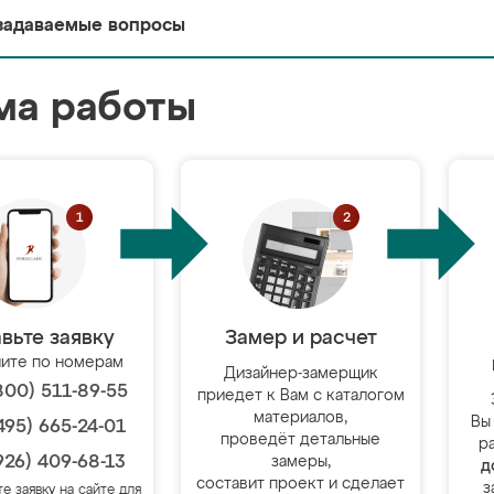
задаваемые вопросы
ма работы
вьте заявку
Замер и расчет
ите по номерам
Дизайнер-замерщик
800) 511-89-55
приедет к Вам с каталогом
материалов,
Вы
495) 665-24-01
проведёт детальные
р
926) 409-68-13
замеры,
д
составит проект и сделает
з
те заявку на сайте для