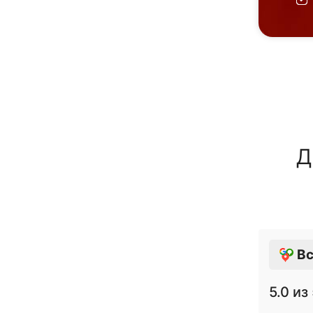
Д
Вс
5.0
из 