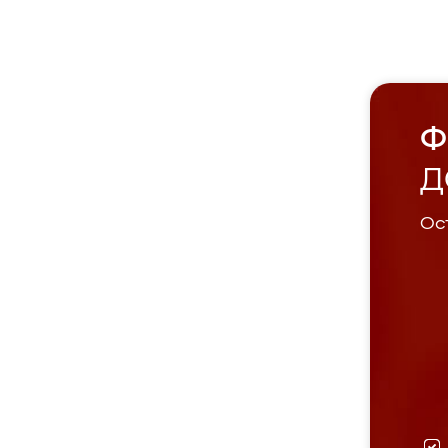
Ф
Д
Ост