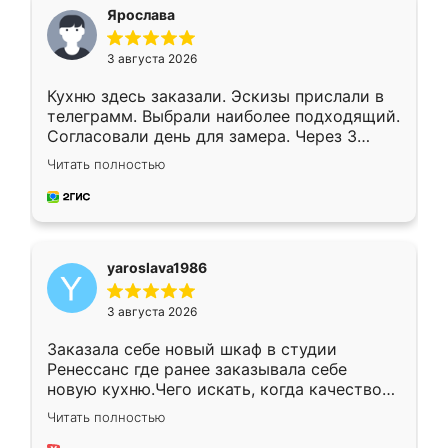
я хотела.
Ярослава
3 августа 2026
Кухню здесь заказали. Эскизы прислали в
телеграмм. Выбрали наиболее подходящий.
Согласовали день для замера. Через 3
недели кухня была уже готова. Остались
Читать полностью
довольны работой. Спасибо Ренессанс
мебель за качественную работу!
yaroslava1986
3 августа 2026
Заказала себе новый шкаф в студии
Ренессанс где ранее заказывала себе
новую кухню.Чего искать, когда качеством
вполне довольна. Служит кухня уже почти
Читать полностью
два года, нареканий нет.