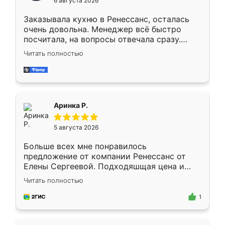
6 августа 2026
мебели буду заказывать только здесь.
Заказывала кухню в Ренессанс, осталась
очень довольна. Менеджер всё быстро
посчитала, на вопросы отвечала сразу.
Замерщик приехал в субботу, подошёл к
Читать полностью
делу со всей ответственностью. Собрали
за день, ребята работали аккуратно, даже
пыли почти не было. Качество отличное,
ящики ходят плавно, ничего не скрипит.
Всё подошло как влитое.
Аринка Р.
5 августа 2026
Больше всех мне понравилось
предложение от компании Ренессанс от
Елены Сергеевой. Подходяшщая цена и
короткие сроки изготовления. Приехавший
Читать полностью
для замера сотрудник Владислав
предложил по моему эскизу самый
1
подходящий вариант шкафа. Немного его
видоизменил, получилось даже лучше, чем