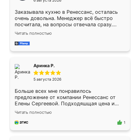
6 августа 2026
мебели буду заказывать только здесь.
Заказывала кухню в Ренессанс, осталась
очень довольна. Менеджер всё быстро
посчитала, на вопросы отвечала сразу.
Замерщик приехал в субботу, подошёл к
Читать полностью
делу со всей ответственностью. Собрали
за день, ребята работали аккуратно, даже
пыли почти не было. Качество отличное,
ящики ходят плавно, ничего не скрипит.
Всё подошло как влитое.
Аринка Р.
5 августа 2026
Больше всех мне понравилось
предложение от компании Ренессанс от
Елены Сергеевой. Подходяшщая цена и
короткие сроки изготовления. Приехавший
Читать полностью
для замера сотрудник Владислав
предложил по моему эскизу самый
1
подходящий вариант шкафа. Немного его
видоизменил, получилось даже лучше, чем