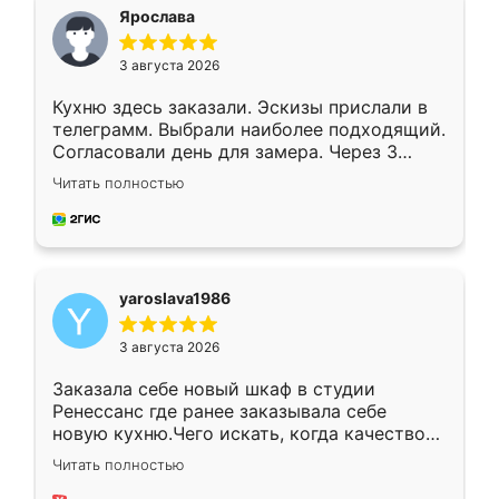
я хотела.
Ярослава
3 августа 2026
Кухню здесь заказали. Эскизы прислали в
телеграмм. Выбрали наиболее подходящий.
Согласовали день для замера. Через 3
недели кухня была уже готова. Остались
Читать полностью
довольны работой. Спасибо Ренессанс
мебель за качественную работу!
yaroslava1986
3 августа 2026
Заказала себе новый шкаф в студии
Ренессанс где ранее заказывала себе
новую кухню.Чего искать, когда качеством
вполне довольна. Служит кухня уже почти
Читать полностью
два года, нареканий нет.