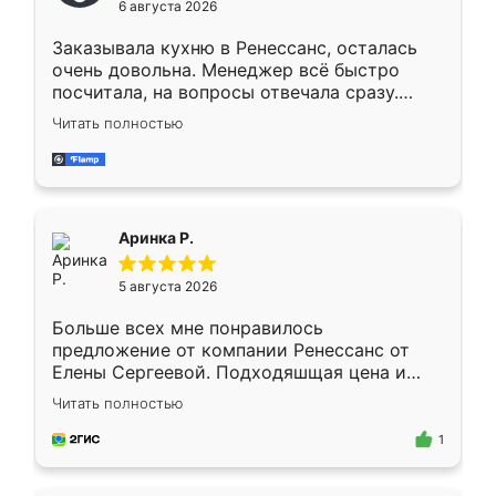
6 августа 2026
мебели буду заказывать только здесь.
Заказывала кухню в Ренессанс, осталась
очень довольна. Менеджер всё быстро
посчитала, на вопросы отвечала сразу.
Замерщик приехал в субботу, подошёл к
Читать полностью
делу со всей ответственностью. Собрали
за день, ребята работали аккуратно, даже
пыли почти не было. Качество отличное,
ящики ходят плавно, ничего не скрипит.
Всё подошло как влитое.
Аринка Р.
5 августа 2026
Больше всех мне понравилось
предложение от компании Ренессанс от
Елены Сергеевой. Подходяшщая цена и
короткие сроки изготовления. Приехавший
Читать полностью
для замера сотрудник Владислав
предложил по моему эскизу самый
1
подходящий вариант шкафа. Немного его
видоизменил, получилось даже лучше, чем