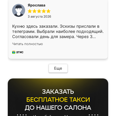
я хотела.
Ярослава
3 августа 2026
Кухню здесь заказали. Эскизы прислали в
телеграмм. Выбрали наиболее подходящий.
Согласовали день для замера. Через 3
недели кухня была уже готова. Остались
Читать полностью
довольны работой. Спасибо Ренессанс
мебель за качественную работу!
Еще
ЗАКАЗАТЬ
БЕСПЛАТНОЕ ТАКСИ
ДО НАШЕГО САЛОНА