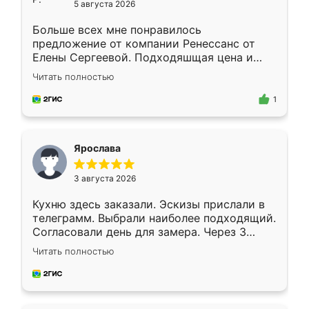
5 августа 2026
Больше всех мне понравилось
предложение от компании Ренессанс от
Елены Сергеевой. Подходяшщая цена и
короткие сроки изготовления. Приехавший
Читать полностью
для замера сотрудник Владислав
предложил по моему эскизу самый
1
подходящий вариант шкафа. Немного его
видоизменил, получилось даже лучше, чем
я хотела.
Ярослава
3 августа 2026
Кухню здесь заказали. Эскизы прислали в
телеграмм. Выбрали наиболее подходящий.
Согласовали день для замера. Через 3
недели кухня была уже готова. Остались
Читать полностью
довольны работой. Спасибо Ренессанс
мебель за качественную работу!