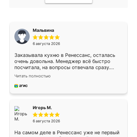
Мальвина
6 августа 2026
Заказывала кухню в Ренессанс, осталась
очень довольна. Менеджер всё быстро
посчитала, на вопросы отвечала сразу.
Замерщик приехал в субботу, подошёл к
Читать полностью
делу со всей ответственностью. Собрали
за день, ребята работали аккуратно, даже
пыли почти не было. Качество отличное,
ящики ходят плавно, ничего не скрипит.
Всё подошло как влитое.
Игорь М.
6 августа 2026
На самом деле в Ренессанс уже не первый