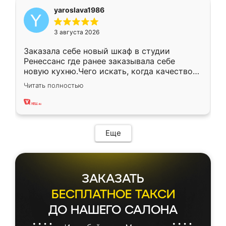
yaroslava1986
3 августа 2026
Заказала себе новый шкаф в студии
Ренессанс где ранее заказывала себе
новую кухню.Чего искать, когда качеством
вполне довольна. Служит кухня уже почти
Читать полностью
два года, нареканий нет.
Еще
ЗАКАЗАТЬ
БЕСПЛАТНОЕ ТАКСИ
ДО НАШЕГО САЛОНА