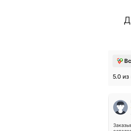
Д
Вс
5.0
из 
Заказыв