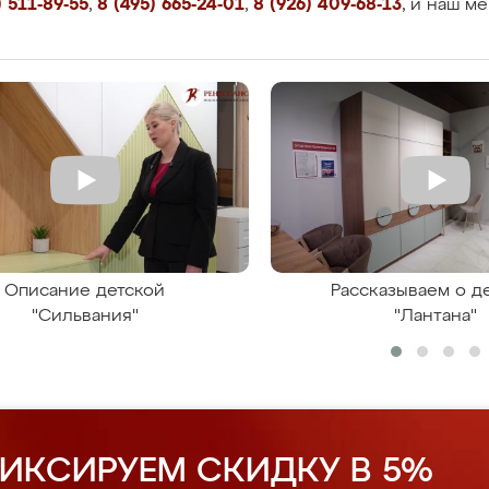
 511-89-55
,
8 (495) 665-24-01
,
8 (926) 409-68-13
, и наш м
Описание детской
Рассказываем о д
"Сильвания"
"Лантана"
ИКСИРУЕМ СКИДКУ В 5%