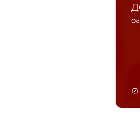
Д
Ост