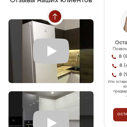
Отзывы наших клиентов
Оста
Позвон
8 (
8 (
8 (
Или оставь
ко
предвар
ОСТ