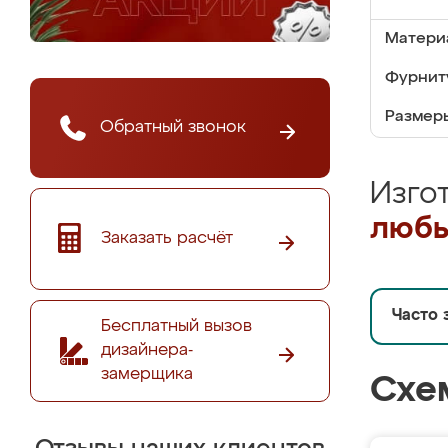
Матери
Фурнит
Размер
Обратный звонок
Изго
любы
Заказать расчёт
Часто 
Бесплатный вызов
дизайнера-
замерщика
Схе