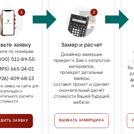
вьте заявку
Замер и расчет
ите по номерам
Дизайнер-замерщик
800) 511-89-55
приедет к Вам с каталогом
материалов,
Вы
495) 665-24-01
проведёт детальные
р
926) 409-68-13
замеры,
д
составит проект и сделает
з
те заявку на сайте для
окончательный расчёт
нсультации и
стоимости Вашей будущей
ительного расчёта
стоимости.
мебели.
ВЫЗВАТЬ ЗАМЕРЩИКА
АВИТЬ ЗАЯВКУ