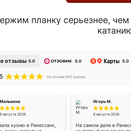
ержим планку серьезнее, чем
катани
е отзывы
5.0
5.0
5.0
5
На основе
945
оценок
Мальвина
Игорь М.
6 августа 2026
6 августа 2026
ала кухню в Ренессанс,
На самом деле в Ренес