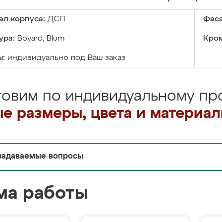
ал корпуса:
ДСП
Фаса
ура:
Boyard, Blum
Кром
ы:
индивидуально под Ваш заказ
товим по индивидуальному про
е размеры, цвета и материа
задаваемые вопросы
ма работы