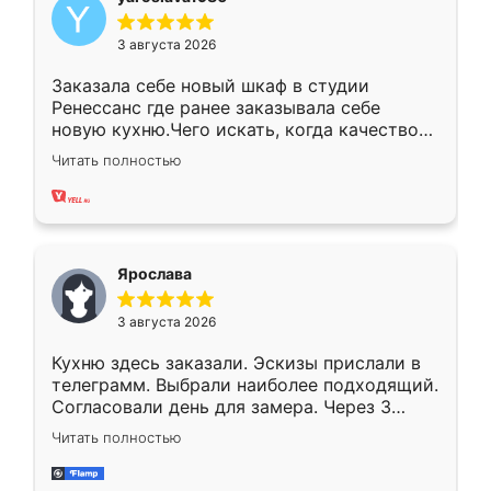
3 августа 2026
Заказала себе новый шкаф в студии
Ренессанс где ранее заказывала себе
новую кухню.Чего искать, когда качеством
вполне довольна. Служит кухня уже почти
Читать полностью
два года, нареканий нет.
Ярослава
3 августа 2026
Кухню здесь заказали. Эскизы прислали в
телеграмм. Выбрали наиболее подходящий.
Согласовали день для замера. Через 3
недели кухня была уже готова. Остались
Читать полностью
довольны работой. Спасибо Ренессанс
мебель за качественную работу!