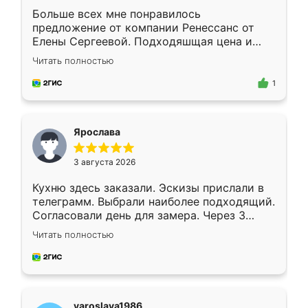
Больше всех мне понравилось
предложение от компании Ренессанс от
Елены Сергеевой. Подходяшщая цена и
короткие сроки изготовления. Приехавший
Читать полностью
для замера сотрудник Владислав
предложил по моему эскизу самый
1
подходящий вариант шкафа. Немного его
видоизменил, получилось даже лучше, чем
я хотела.
Ярослава
3 августа 2026
Кухню здесь заказали. Эскизы прислали в
телеграмм. Выбрали наиболее подходящий.
Согласовали день для замера. Через 3
недели кухня была уже готова. Остались
Читать полностью
довольны работой. Спасибо Ренессанс
мебель за качественную работу!
yaroslava1986