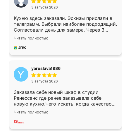
3 августа 2026
Кухню здесь заказали. Эскизы прислали в
телеграмм. Выбрали наиболее подходящий.
Согласовали день для замера. Через 3
недели кухня была уже готова. Остались
Читать полностью
довольны работой. Спасибо Ренессанс
мебель за качественную работу!
yaroslava1986
3 августа 2026
Заказала себе новый шкаф в студии
Ренессанс где ранее заказывала себе
новую кухню.Чего искать, когда качеством
вполне довольна. Служит кухня уже почти
Читать полностью
два года, нареканий нет.