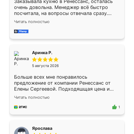
Заказывала кухню в Ренессанс, осталась
очень довольна. Менеджер всё быстро
посчитала, на вопросы отвечала сразу.
Замерщик приехал в субботу, подошёл к
Читать полностью
делу со всей ответственностью. Собрали
за день, ребята работали аккуратно, даже
пыли почти не было. Качество отличное,
ящики ходят плавно, ничего не скрипит.
Всё подошло как влитое.
Аринка Р.
5 августа 2026
Больше всех мне понравилось
предложение от компании Ренессанс от
Елены Сергеевой. Подходяшщая цена и
короткие сроки изготовления. Приехавший
Читать полностью
для замера сотрудник Владислав
предложил по моему эскизу самый
1
подходящий вариант шкафа. Немного его
видоизменил, получилось даже лучше, чем
я хотела.
Ярослава