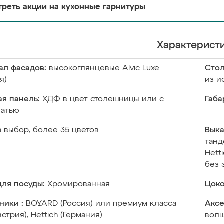
реть акции на кухонные гарнитуры
Характерист
ал фасадов:
высокоглянцевые Аlvic Luxe
Сто
я)
из и
я панель:
ХДФ в цвет столешницы или с
Габа
чатью
а выбор, более 35 цветов
Выка
танд
Hett
без 
ля посуды:
Хромированная
Цоко
ники :
BOYARD (Россия) или премиум класса
Аксе
встрия), Hettich (Германия)
волш