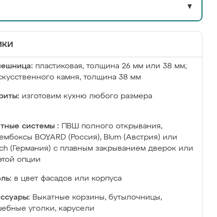
▼
ики
лешница:
пластиковая, толщина 26 мм или 38 мм;
скусственного камня, толщина 38 мм
риты:
изготовим кухню любого размера
тные системы :
ПВШ полного открывания,
ембоксы BOYARD (Россия), Blum (Австрия) или
ich (Германия) с плавным закрыванием дверок или
этой опции
ль:
в цвет фасадов или корпуса
ссуары:
Выкатные корзины, бутылочницы,
ебные уголки, карусели