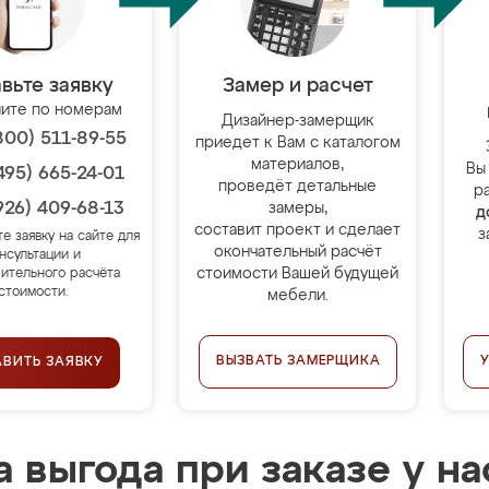
вьте заявку
Замер и расчет
ите по номерам
Дизайнер-замерщик
800) 511-89-55
приедет к Вам с каталогом
материалов,
Вы
495) 665-24-01
проведёт детальные
р
926) 409-68-13
замеры,
д
составит проект и сделает
з
те заявку на сайте для
окончательный расчёт
нсультации и
стоимости Вашей будущей
ительного расчёта
стоимости.
мебели.
ВЫЗВАТЬ ЗАМЕРЩИКА
АВИТЬ ЗАЯВКУ
 выгода при заказе у на