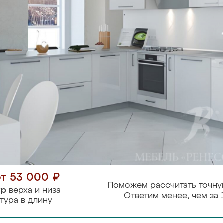
от 53 000 ₽
Поможем рассчитать точну
тр
верха и низа
Ответим менее, чем за 
тура в длину