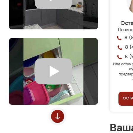
Оста
Позвон
8 (
8 (
8 (
Или оставь
ко
предвар
ОСТ
Ваша