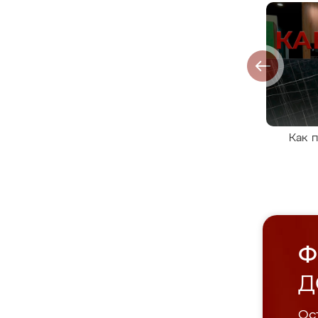
Как 
Ф
Д
Ост