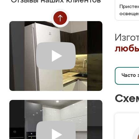
Отзывы наших клиентов
Пристен
освеще
Изго
любы
Часто 
Схе