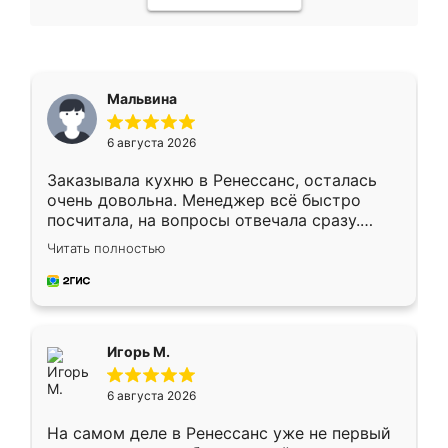
Мальвина
6 августа 2026
Заказывала кухню в Ренессанс, осталась
очень довольна. Менеджер всё быстро
посчитала, на вопросы отвечала сразу.
Замерщик приехал в субботу, подошёл к
Читать полностью
делу со всей ответственностью. Собрали
за день, ребята работали аккуратно, даже
пыли почти не было. Качество отличное,
ящики ходят плавно, ничего не скрипит.
Всё подошло как влитое.
Игорь М.
6 августа 2026
На самом деле в Ренессанс уже не первый