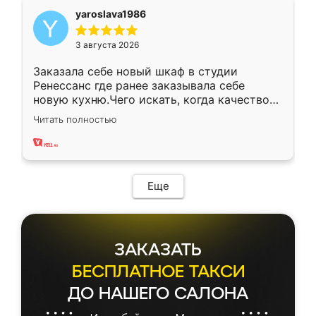
yaroslava1986
3 августа 2026
Заказала себе новый шкаф в студии
Ренессанс где ранее заказывала себе
новую кухню.Чего искать, когда качеством
вполне довольна. Служит кухня уже почти
Читать полностью
два года, нареканий нет.
Еще
ЗАКАЗАТЬ
БЕСПЛАТНОЕ ТАКСИ
ДО НАШЕГО САЛОНА