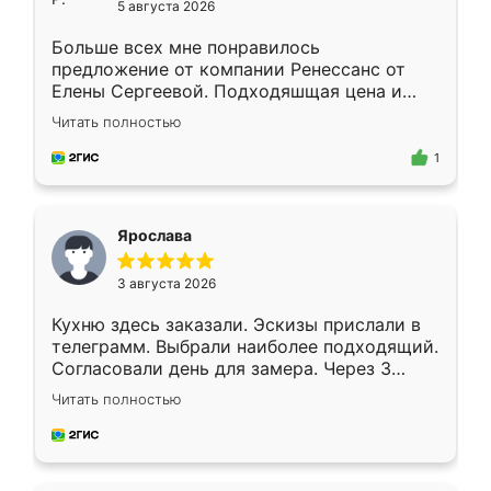
5 августа 2026
Больше всех мне понравилось
предложение от компании Ренессанс от
Елены Сергеевой. Подходяшщая цена и
короткие сроки изготовления. Приехавший
Читать полностью
для замера сотрудник Владислав
предложил по моему эскизу самый
1
подходящий вариант шкафа. Немного его
видоизменил, получилось даже лучше, чем
я хотела.
Ярослава
3 августа 2026
Кухню здесь заказали. Эскизы прислали в
телеграмм. Выбрали наиболее подходящий.
Согласовали день для замера. Через 3
недели кухня была уже готова. Остались
Читать полностью
довольны работой. Спасибо Ренессанс
мебель за качественную работу!