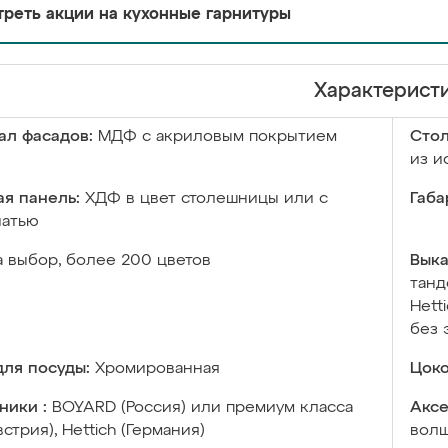
реть акции на кухонные гарнитуры
Характерист
ал фасадов:
МДФ с акриловым покрытием
Сто
из и
я панель:
ХДФ в цвет столешницы или с
Габа
чатью
а выбор, более 200 цветов
Выка
танд
Hett
без 
ля посуды:
Хромированная
Цоко
ники :
BOYARD (Россия) или премиум класса
Аксе
встрия), Hettich (Германия)
волш