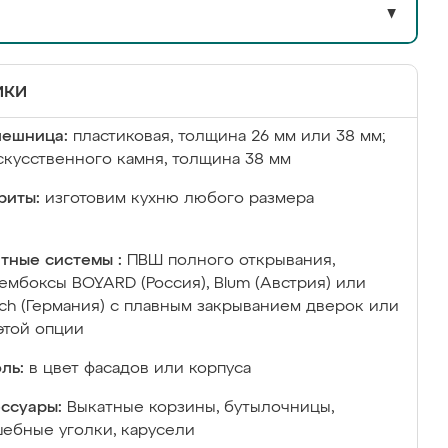
▼
ики
лешница:
пластиковая, толщина 26 мм или 38 мм;
скусственного камня, толщина 38 мм
риты:
изготовим кухню любого размера
тные системы :
ПВШ полного открывания,
ембоксы BOYARD (Россия), Blum (Австрия) или
ich (Германия) с плавным закрыванием дверок или
этой опции
ль:
в цвет фасадов или корпуса
ссуары:
Выкатные корзины, бутылочницы,
ебные уголки, карусели