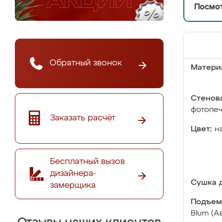
Посмот
Обратный звонок
Матери
Стенова
фотопе
Заказать расчёт
Цвет:
н
Бесплатный вызов
дизайнера-
Сушка д
замерщика
Подъем
Blum (А