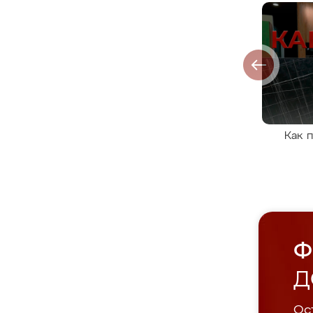
Как 
Ф
Д
Ост