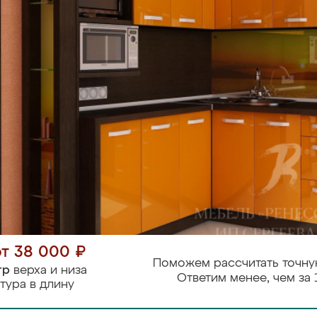
от 38 000 ₽
Поможем рассчитать точну
тр
верха и низа
Ответим менее, чем за 
тура в длину