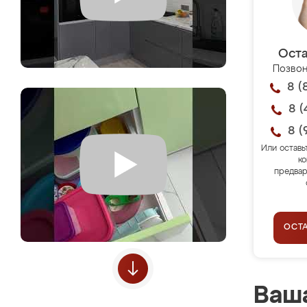
Оста
Позвон
8 (
8 (
8 (
Или оставь
ко
предвар
ОСТ
Ваша