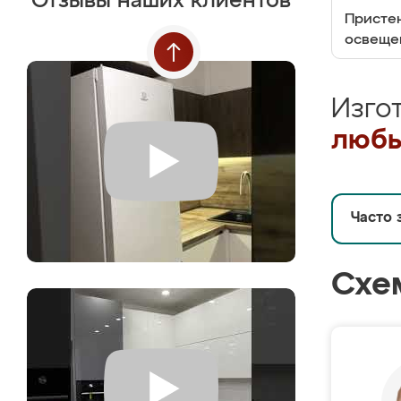
Отзывы наших клиентов
Пристен
освеще
Изго
любы
Часто 
Схе