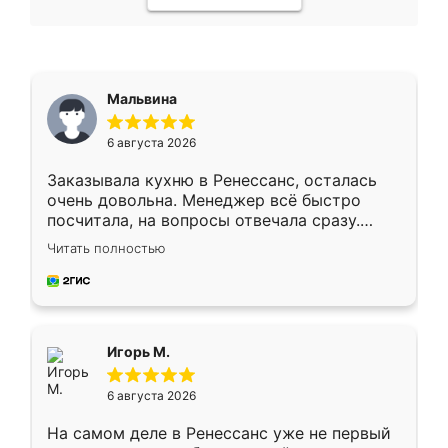
Мальвина
6 августа 2026
Заказывала кухню в Ренессанс, осталась
очень довольна. Менеджер всё быстро
посчитала, на вопросы отвечала сразу.
Замерщик приехал в субботу, подошёл к
Читать полностью
делу со всей ответственностью. Собрали
за день, ребята работали аккуратно, даже
пыли почти не было. Качество отличное,
ящики ходят плавно, ничего не скрипит.
Всё подошло как влитое.
Игорь М.
6 августа 2026
На самом деле в Ренессанс уже не первый