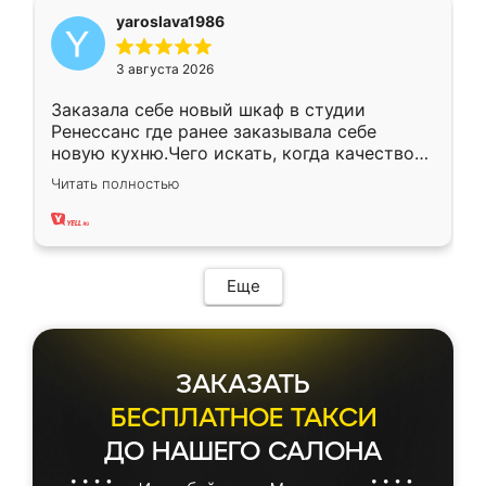
yaroslava1986
3 августа 2026
Заказала себе новый шкаф в студии
Ренессанс где ранее заказывала себе
новую кухню.Чего искать, когда качеством
вполне довольна. Служит кухня уже почти
Читать полностью
два года, нареканий нет.
Еще
ЗАКАЗАТЬ
БЕСПЛАТНОЕ ТАКСИ
ДО НАШЕГО САЛОНА