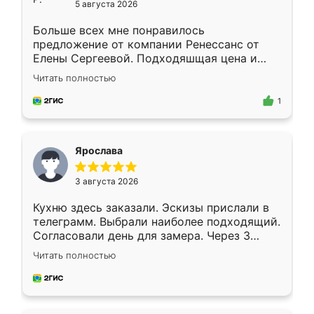
5 августа 2026
Больше всех мне понравилось
предложение от компании Ренессанс от
Елены Сергеевой. Подходяшщая цена и
короткие сроки изготовления. Приехавший
Читать полностью
для замера сотрудник Владислав
предложил по моему эскизу самый
1
подходящий вариант шкафа. Немного его
видоизменил, получилось даже лучше, чем
я хотела.
Ярослава
3 августа 2026
Кухню здесь заказали. Эскизы прислали в
телеграмм. Выбрали наиболее подходящий.
Согласовали день для замера. Через 3
недели кухня была уже готова. Остались
Читать полностью
довольны работой. Спасибо Ренессанс
мебель за качественную работу!