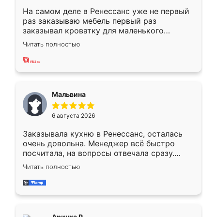
На самом деле в Ренессанс уже не первый
раз заказываю мебель первый раз
заказывал кроватку для маленького
ребёнка при его рождении ,во второй раз
Читать полностью
заказал шкаф-купе. По качеству очень
хорошее сборка достаточно быстрая,
также адекватные цены. До этого
сравнивал с разными конкурентами в этом
сегменте ,выбор у конкурентов куда
Мальвина
меньше, здесь же он более разнообразный.
Мне нравится ,если что-то потребуется из
6 августа 2026
мебели буду заказывать только здесь.
Заказывала кухню в Ренессанс, осталась
очень довольна. Менеджер всё быстро
посчитала, на вопросы отвечала сразу.
Замерщик приехал в субботу, подошёл к
Читать полностью
делу со всей ответственностью. Собрали
за день, ребята работали аккуратно, даже
пыли почти не было. Качество отличное,
ящики ходят плавно, ничего не скрипит.
Всё подошло как влитое.
Аринка Р.