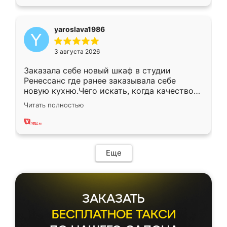
yaroslava1986
3 августа 2026
Заказала себе новый шкаф в студии
Ренессанс где ранее заказывала себе
новую кухню.Чего искать, когда качеством
вполне довольна. Служит кухня уже почти
Читать полностью
два года, нареканий нет.
Еще
ЗАКАЗАТЬ
БЕСПЛАТНОЕ ТАКСИ