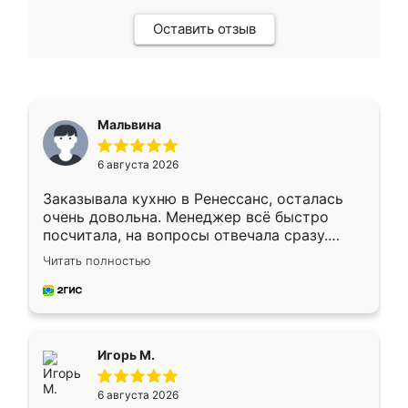
Оставить отзыв
Мальвина
6 августа 2026
Заказывала кухню в Ренессанс, осталась
очень довольна. Менеджер всё быстро
посчитала, на вопросы отвечала сразу.
Замерщик приехал в субботу, подошёл к
Читать полностью
делу со всей ответственностью. Собрали
за день, ребята работали аккуратно, даже
пыли почти не было. Качество отличное,
ящики ходят плавно, ничего не скрипит.
Всё подошло как влитое.
Игорь М.
6 августа 2026