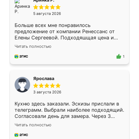
5 августа 2026
Больше всех мне понравилось
предложение от компании Ренессанс от
Елены Сергеевой. Подходяшщая цена и
короткие сроки изготовления. Приехавший
Читать полностью
для замера сотрудник Владислав
предложил по моему эскизу самый
1
подходящий вариант шкафа. Немного его
видоизменил, получилось даже лучше, чем
я хотела.
Ярослава
3 августа 2026
Кухню здесь заказали. Эскизы прислали в
телеграмм. Выбрали наиболее подходящий.
Согласовали день для замера. Через 3
недели кухня была уже готова. Остались
Читать полностью
довольны работой. Спасибо Ренессанс
мебель за качественную работу!