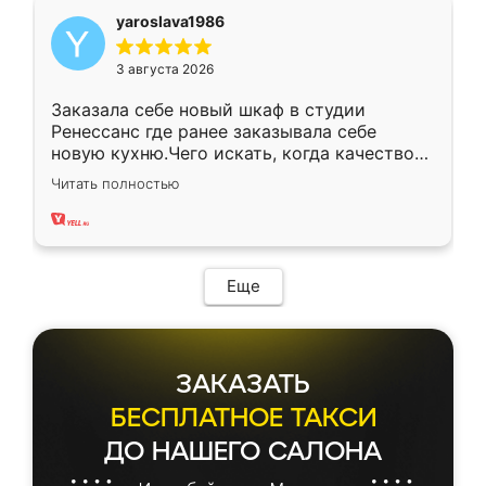
yaroslava1986
3 августа 2026
Заказала себе новый шкаф в студии
Ренессанс где ранее заказывала себе
новую кухню.Чего искать, когда качеством
вполне довольна. Служит кухня уже почти
Читать полностью
два года, нареканий нет.
Еще
ЗАКАЗАТЬ
БЕСПЛАТНОЕ ТАКСИ
ДО НАШЕГО САЛОНА