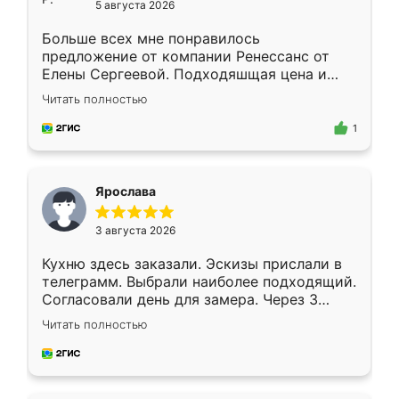
5 августа 2026
Больше всех мне понравилось
предложение от компании Ренессанс от
Елены Сергеевой. Подходяшщая цена и
короткие сроки изготовления. Приехавший
Читать полностью
для замера сотрудник Владислав
предложил по моему эскизу самый
1
подходящий вариант шкафа. Немного его
видоизменил, получилось даже лучше, чем
я хотела.
Ярослава
3 августа 2026
Кухню здесь заказали. Эскизы прислали в
телеграмм. Выбрали наиболее подходящий.
Согласовали день для замера. Через 3
недели кухня была уже готова. Остались
Читать полностью
довольны работой. Спасибо Ренессанс
мебель за качественную работу!