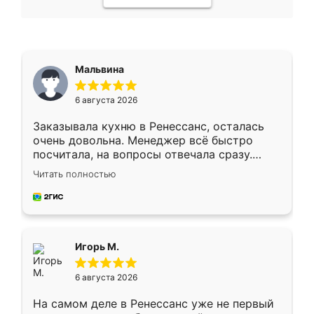
Мальвина
6 августа 2026
Заказывала кухню в Ренессанс, осталась
очень довольна. Менеджер всё быстро
посчитала, на вопросы отвечала сразу.
Замерщик приехал в субботу, подошёл к
Читать полностью
делу со всей ответственностью. Собрали
за день, ребята работали аккуратно, даже
пыли почти не было. Качество отличное,
ящики ходят плавно, ничего не скрипит.
Всё подошло как влитое.
Игорь М.
6 августа 2026
На самом деле в Ренессанс уже не первый