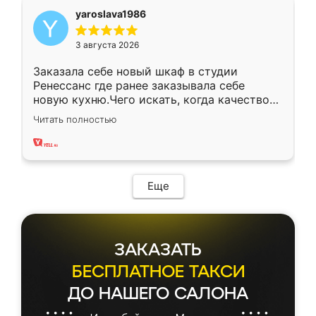
yaroslava1986
3 августа 2026
Заказала себе новый шкаф в студии
Ренессанс где ранее заказывала себе
новую кухню.Чего искать, когда качеством
вполне довольна. Служит кухня уже почти
Читать полностью
два года, нареканий нет.
Еще
ЗАКАЗАТЬ
БЕСПЛАТНОЕ ТАКСИ
ДО НАШЕГО САЛОНА