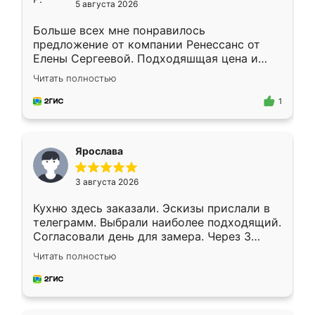
5 августа 2026
Больше всех мне понравилось
предложение от компании Ренессанс от
Елены Сергеевой. Подходяшщая цена и
короткие сроки изготовления. Приехавший
Читать полностью
для замера сотрудник Владислав
предложил по моему эскизу самый
1
подходящий вариант шкафа. Немного его
видоизменил, получилось даже лучше, чем
я хотела.
Ярослава
3 августа 2026
Кухню здесь заказали. Эскизы прислали в
телеграмм. Выбрали наиболее подходящий.
Согласовали день для замера. Через 3
недели кухня была уже готова. Остались
Читать полностью
довольны работой. Спасибо Ренессанс
мебель за качественную работу!