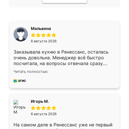
Мальвина
6 августа 2026
Заказывала кухню в Ренессанс, осталась
очень довольна. Менеджер всё быстро
посчитала, на вопросы отвечала сразу.
Замерщик приехал в субботу, подошёл к
Читать полностью
делу со всей ответственностью. Собрали
за день, ребята работали аккуратно, даже
пыли почти не было. Качество отличное,
ящики ходят плавно, ничего не скрипит.
Всё подошло как влитое.
Игорь М.
6 августа 2026
На самом деле в Ренессанс уже не первый