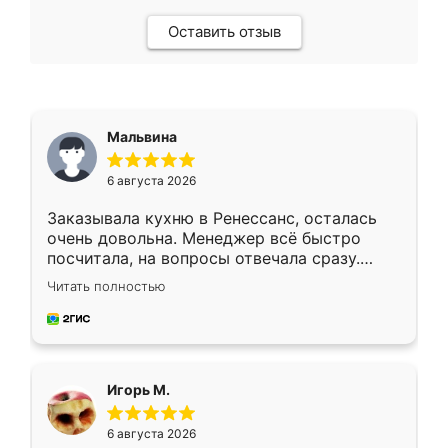
Оставить отзыв
Мальвина
6 августа 2026
Заказывала кухню в Ренессанс, осталась
очень довольна. Менеджер всё быстро
посчитала, на вопросы отвечала сразу.
Замерщик приехал в субботу, подошёл к
Читать полностью
делу со всей ответственностью. Собрали
за день, ребята работали аккуратно, даже
пыли почти не было. Качество отличное,
ящики ходят плавно, ничего не скрипит.
Всё подошло как влитое.
Игорь М.
6 августа 2026