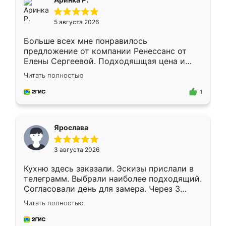
5 августа 2026
Больше всех мне понравилось
предложение от компании Ренессанс от
Елены Сергеевой. Подходяшщая цена и
короткие сроки изготовления. Приехавший
Читать полностью
для замера сотрудник Владислав
предложил по моему эскизу самый
1
подходящий вариант шкафа. Немного его
видоизменил, получилось даже лучше, чем
я хотела.
Ярослава
3 августа 2026
Кухню здесь заказали. Эскизы прислали в
телеграмм. Выбрали наиболее подходящий.
Согласовали день для замера. Через 3
недели кухня была уже готова. Остались
Читать полностью
довольны работой. Спасибо Ренессанс
мебель за качественную работу!