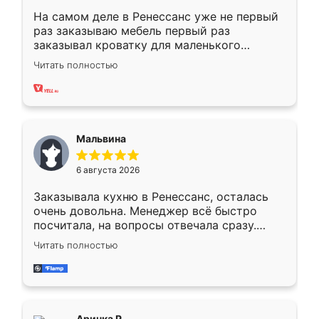
На самом деле в Ренессанс уже не первый
раз заказываю мебель первый раз
заказывал кроватку для маленького
ребёнка при его рождении ,во второй раз
Читать полностью
заказал шкаф-купе. По качеству очень
хорошее сборка достаточно быстрая,
также адекватные цены. До этого
сравнивал с разными конкурентами в этом
сегменте ,выбор у конкурентов куда
Мальвина
меньше, здесь же он более разнообразный.
Мне нравится ,если что-то потребуется из
6 августа 2026
мебели буду заказывать только здесь.
Заказывала кухню в Ренессанс, осталась
очень довольна. Менеджер всё быстро
посчитала, на вопросы отвечала сразу.
Замерщик приехал в субботу, подошёл к
Читать полностью
делу со всей ответственностью. Собрали
за день, ребята работали аккуратно, даже
пыли почти не было. Качество отличное,
ящики ходят плавно, ничего не скрипит.
Всё подошло как влитое.
Аринка Р.