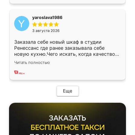
yaroslava1986
3 августа 2026
Заказала себе новый шкаф в студии
Ренессанс где ранее заказывала себе
новую кухню.Чего искать, когда качеством
вполне довольна. Служит кухня уже почти
Читать полностью
два года, нареканий нет.
Еще
ЗАКАЗАТЬ
БЕСПЛАТНОЕ ТАКСИ