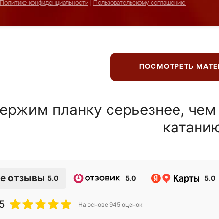
Политике конфиденциальности
|
Пользовательскому соглашению
ПОСМОТРЕТЬ МАТ
ержим планку серьезнее, чем
катани
е отзывы
5.0
5.0
5.0
5
На основе
945
оценок