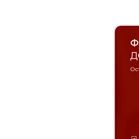
Ф
Д
Ост