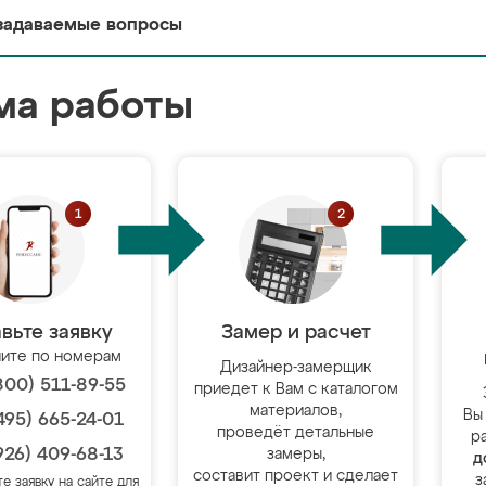
задаваемые вопросы
ма работы
вьте заявку
Замер и расчет
ите по номерам
Дизайнер-замерщик
800) 511-89-55
приедет к Вам с каталогом
материалов,
Вы
495) 665-24-01
проведёт детальные
р
926) 409-68-13
замеры,
д
составит проект и сделает
з
те заявку на сайте для