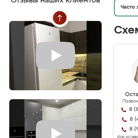
Отзывы наших клиентов
Часто 
Схе
Оста
Позвон
8 (
8 (
8 (
Или оставь