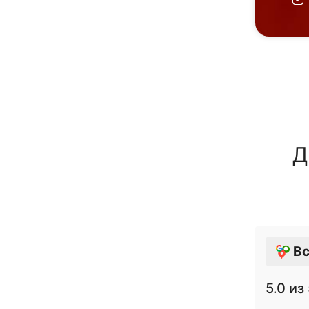
Д
Вс
5.0
из 