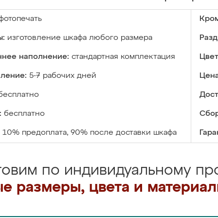
фотопечать
Кром
ы:
изготовление шкафа любого размера
Разд
ннее наполнение:
стандартная комплектация
Цвет
вление:
5-7 рабочих дней
Цена
бесплатно
Дост
:
бесплатно
Сбор
10% предоплата, 90% после доставки шкафа
Гара
товим по индивидуальному про
е размеры, цвета и материа