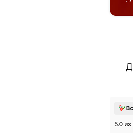
Д
Вс
5.0
из 