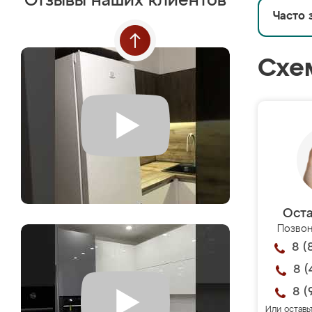
Отзывы наших клиентов
Часто 
Схе
Оста
Позвон
8 (
8 (
8 (
Или оставь