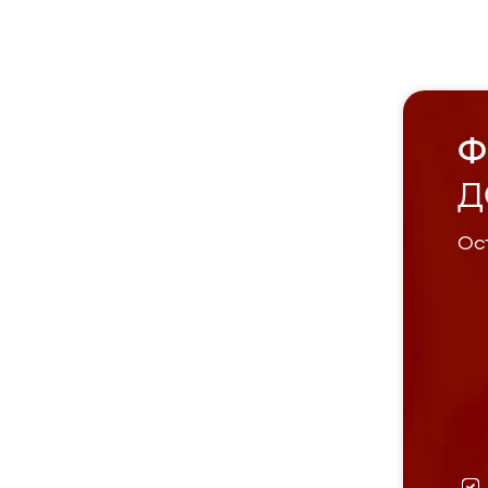
Ф
Д
Ост