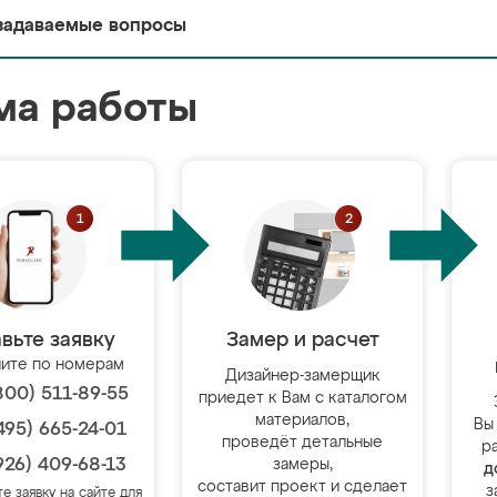
задаваемые вопросы
ма работы
вьте заявку
Замер и расчет
ите по номерам
Дизайнер-замерщик
800) 511-89-55
приедет к Вам с каталогом
материалов,
Вы
495) 665-24-01
проведёт детальные
р
926) 409-68-13
замеры,
д
составит проект и сделает
з
те заявку на сайте для