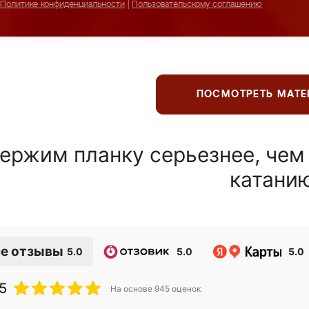
Политике конфиденциальности
|
Пользовательскому соглашению
ПОСМОТРЕТЬ МАТ
ержим планку серьезнее, чем
катани
е отзывы
5.0
5.0
5.0
5
На основе
945
оценок