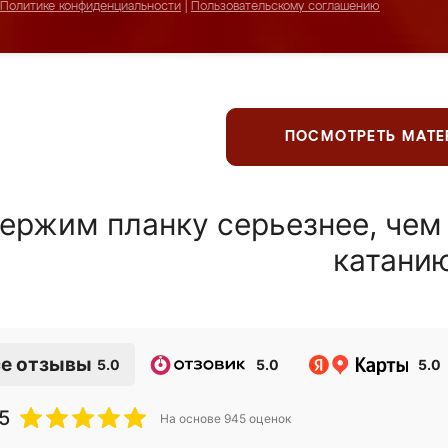
Политике конфиденциальности
|
Пользовательскому соглашению
ПОСМОТРЕТЬ МАТ
ержим планку серьезнее, чем
катани
е отзывы
5.0
5.0
5.0
5
На основе
945
оценок