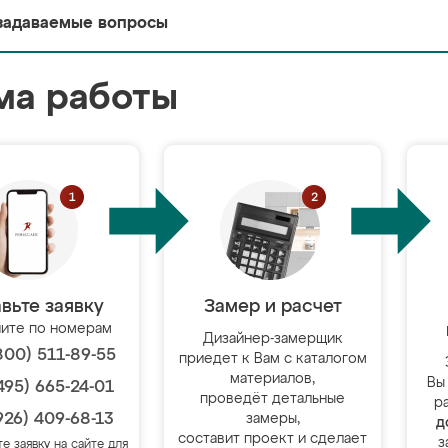
задаваемые вопросы
ма работы
вьте заявку
Замер и расчет
ите по номерам
Дизайнер-замерщик
800) 511-89-55
приедет к Вам с каталогом
материалов,
Вы
495) 665-24-01
проведёт детальные
р
926) 409-68-13
замеры,
д
составит проект и сделает
з
те заявку на сайте для