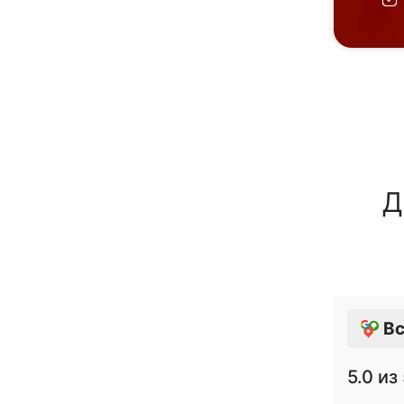
Д
Вс
5.0
из 