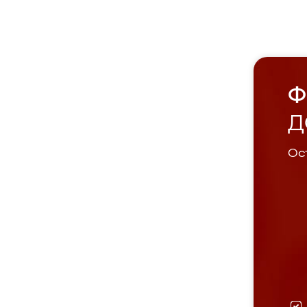
Ф
Д
Ост