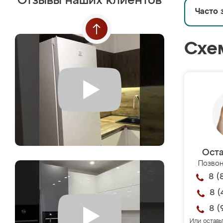
Отзывы наших клиентов
Часто 
Схе
Оста
Позвон
8 (
8 (
8 (
Или оставь