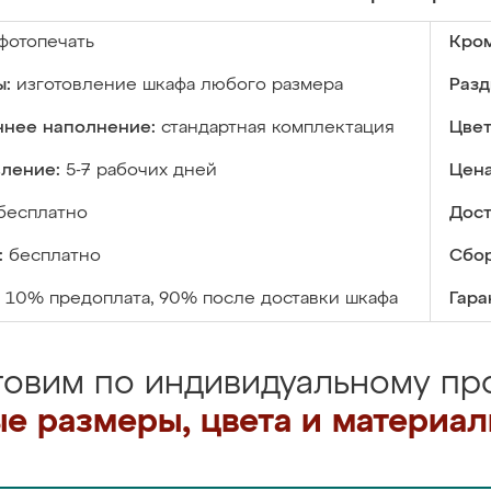
фотопечать
Кром
ы:
изготовление шкафа любого размера
Разд
ннее наполнение:
стандартная комплектация
Цвет
вление:
5-7 рабочих дней
Цена
бесплатно
Дост
:
бесплатно
Сбор
10% предоплата, 90% после доставки шкафа
Гара
товим по индивидуальному про
е размеры, цвета и материа