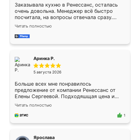
Заказывала кухню в Ренессанс, осталась
очень довольна. Менеджер всё быстро
посчитала, на вопросы отвечала сразу.
Замерщик приехал в субботу, подошёл к
Читать полностью
делу со всей ответственностью. Собрали
за день, ребята работали аккуратно, даже
пыли почти не было. Качество отличное,
ящики ходят плавно, ничего не скрипит.
Всё подошло как влитое.
Аринка Р.
5 августа 2026
Больше всех мне понравилось
предложение от компании Ренессанс от
Елены Сергеевой. Подходяшщая цена и
короткие сроки изготовления. Приехавший
Читать полностью
для замера сотрудник Владислав
предложил по моему эскизу самый
1
подходящий вариант шкафа. Немного его
видоизменил, получилось даже лучше, чем
я хотела.
Ярослава