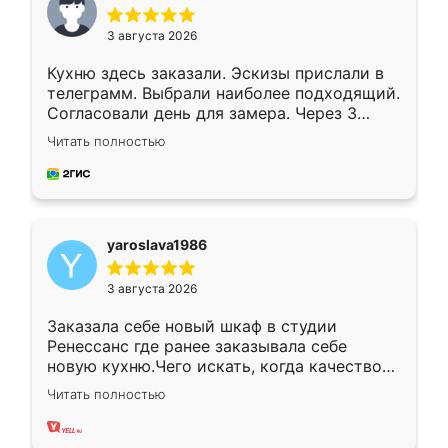
3 августа 2026
Кухню здесь заказали. Эскизы прислали в
телеграмм. Выбрали наиболее подходящий.
Согласовали день для замера. Через 3
недели кухня была уже готова. Остались
Читать полностью
довольны работой. Спасибо Ренессанс
мебель за качественную работу!
yaroslava1986
3 августа 2026
Заказала себе новый шкаф в студии
Ренессанс где ранее заказывала себе
новую кухню.Чего искать, когда качеством
вполне довольна. Служит кухня уже почти
Читать полностью
два года, нареканий нет.