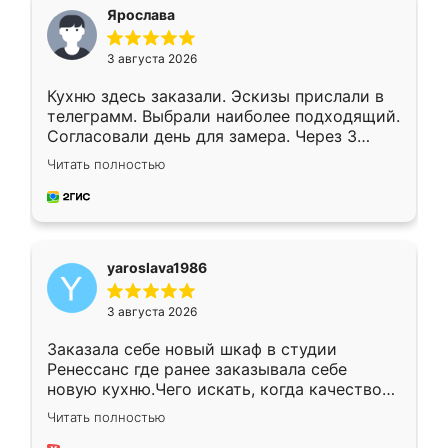
я хотела.
Ярослава
3 августа 2026
Кухню здесь заказали. Эскизы прислали в
телеграмм. Выбрали наиболее подходящий.
Согласовали день для замера. Через 3
недели кухня была уже готова. Остались
Читать полностью
довольны работой. Спасибо Ренессанс
мебель за качественную работу!
yaroslava1986
3 августа 2026
Заказала себе новый шкаф в студии
Ренессанс где ранее заказывала себе
новую кухню.Чего искать, когда качеством
вполне довольна. Служит кухня уже почти
Читать полностью
два года, нареканий нет.