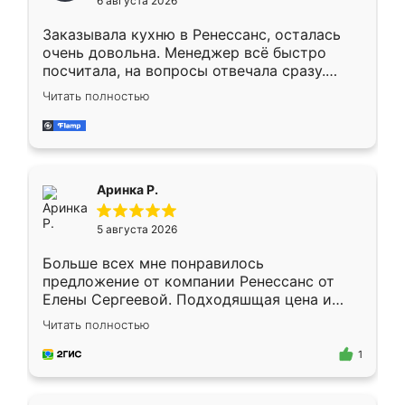
6 августа 2026
мебели буду заказывать только здесь.
Заказывала кухню в Ренессанс, осталась
очень довольна. Менеджер всё быстро
посчитала, на вопросы отвечала сразу.
Замерщик приехал в субботу, подошёл к
Читать полностью
делу со всей ответственностью. Собрали
за день, ребята работали аккуратно, даже
пыли почти не было. Качество отличное,
ящики ходят плавно, ничего не скрипит.
Всё подошло как влитое.
Аринка Р.
5 августа 2026
Больше всех мне понравилось
предложение от компании Ренессанс от
Елены Сергеевой. Подходяшщая цена и
короткие сроки изготовления. Приехавший
Читать полностью
для замера сотрудник Владислав
предложил по моему эскизу самый
1
подходящий вариант шкафа. Немного его
видоизменил, получилось даже лучше, чем