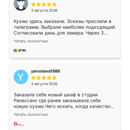
3 августа 2026
Кухню здесь заказали. Эскизы прислали в
телеграмм. Выбрали наиболее подходящий.
Согласовали день для замера. Через 3
недели кухня была уже готова. Остались
Читать полностью
довольны работой. Спасибо Ренессанс
мебель за качественную работу!
yaroslava1986
3 августа 2026
Заказала себе новый шкаф в студии
Ренессанс где ранее заказывала себе
новую кухню.Чего искать, когда качеством
вполне довольна. Служит кухня уже почти
Читать полностью
два года, нареканий нет.