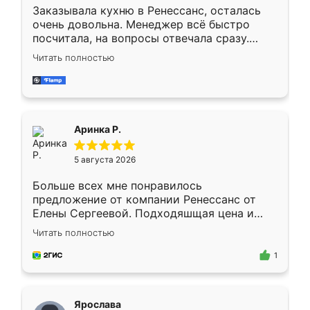
Заказывала кухню в Ренессанс, осталась
очень довольна. Менеджер всё быстро
посчитала, на вопросы отвечала сразу.
Замерщик приехал в субботу, подошёл к
Читать полностью
делу со всей ответственностью. Собрали
за день, ребята работали аккуратно, даже
пыли почти не было. Качество отличное,
ящики ходят плавно, ничего не скрипит.
Всё подошло как влитое.
Аринка Р.
5 августа 2026
Больше всех мне понравилось
предложение от компании Ренессанс от
Елены Сергеевой. Подходяшщая цена и
короткие сроки изготовления. Приехавший
Читать полностью
для замера сотрудник Владислав
предложил по моему эскизу самый
1
подходящий вариант шкафа. Немного его
видоизменил, получилось даже лучше, чем
я хотела.
Ярослава