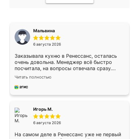
Мальвина
6 августа 2026
Заказывала кухню в Ренессанс, осталась
очень довольна. Менеджер всё быстро
посчитала, на вопросы отвечала сразу.
Замерщик приехал в субботу, подошёл к
Читать полностью
делу со всей ответственностью. Собрали
за день, ребята работали аккуратно, даже
пыли почти не было. Качество отличное,
ящики ходят плавно, ничего не скрипит.
Всё подошло как влитое.
Игорь М.
6 августа 2026
На самом деле в Ренессанс уже не первый