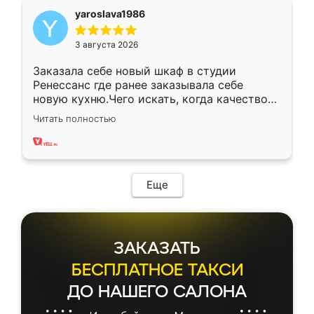
yaroslava1986
3 августа 2026
Заказала себе новый шкаф в студии
Ренессанс где ранее заказывала себе
новую кухню.Чего искать, когда качеством
вполне довольна. Служит кухня уже почти
Читать полностью
два года, нареканий нет.
Еще
ЗАКАЗАТЬ
БЕСПЛАТНОЕ ТАКСИ
ДО НАШЕГО САЛОНА