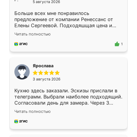
5 августа 2026
Больше всех мне понравилось
предложение от компании Ренессанс от
Елены Сергеевой. Подходяшщая цена и
короткие сроки изготовления. Приехавший
Читать полностью
для замера сотрудник Владислав
предложил по моему эскизу самый
1
подходящий вариант шкафа. Немного его
видоизменил, получилось даже лучше, чем
я хотела.
Ярослава
3 августа 2026
Кухню здесь заказали. Эскизы прислали в
телеграмм. Выбрали наиболее подходящий.
Согласовали день для замера. Через 3
недели кухня была уже готова. Остались
Читать полностью
довольны работой. Спасибо Ренессанс
мебель за качественную работу!