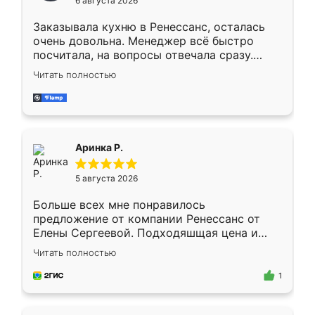
6 августа 2026
мебели буду заказывать только здесь.
Заказывала кухню в Ренессанс, осталась
очень довольна. Менеджер всё быстро
посчитала, на вопросы отвечала сразу.
Замерщик приехал в субботу, подошёл к
Читать полностью
делу со всей ответственностью. Собрали
за день, ребята работали аккуратно, даже
пыли почти не было. Качество отличное,
ящики ходят плавно, ничего не скрипит.
Всё подошло как влитое.
Аринка Р.
5 августа 2026
Больше всех мне понравилось
предложение от компании Ренессанс от
Елены Сергеевой. Подходяшщая цена и
короткие сроки изготовления. Приехавший
Читать полностью
для замера сотрудник Владислав
предложил по моему эскизу самый
1
подходящий вариант шкафа. Немного его
видоизменил, получилось даже лучше, чем