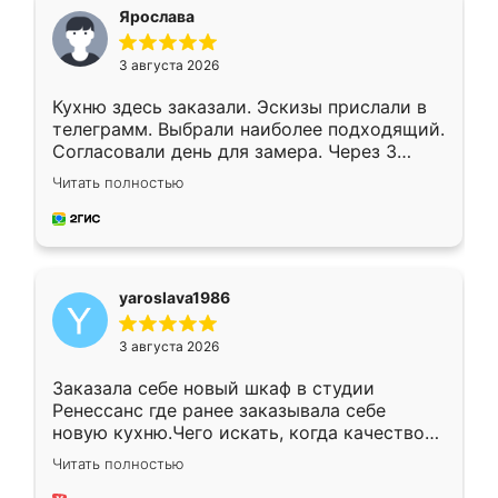
я хотела.
Ярослава
3 августа 2026
Кухню здесь заказали. Эскизы прислали в
телеграмм. Выбрали наиболее подходящий.
Согласовали день для замера. Через 3
недели кухня была уже готова. Остались
Читать полностью
довольны работой. Спасибо Ренессанс
мебель за качественную работу!
yaroslava1986
3 августа 2026
Заказала себе новый шкаф в студии
Ренессанс где ранее заказывала себе
новую кухню.Чего искать, когда качеством
вполне довольна. Служит кухня уже почти
Читать полностью
два года, нареканий нет.