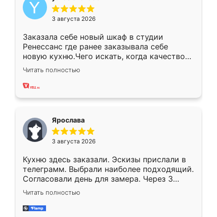
3 августа 2026
Заказала себе новый шкаф в студии
Ренессанс где ранее заказывала себе
новую кухню.Чего искать, когда качеством
вполне довольна. Служит кухня уже почти
Читать полностью
два года, нареканий нет.
Ярослава
3 августа 2026
Кухню здесь заказали. Эскизы прислали в
телеграмм. Выбрали наиболее подходящий.
Согласовали день для замера. Через 3
недели кухня была уже готова. Остались
Читать полностью
довольны работой. Спасибо Ренессанс
мебель за качественную работу!