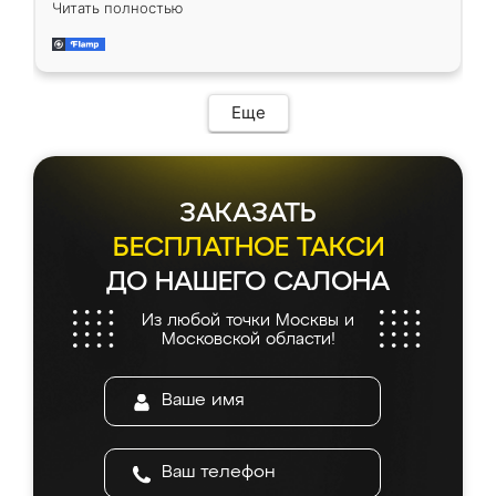
Читать полностью
приехал замерщик, всё спокойно объяснил
и снял размеры. Изготовили в срок, с
доставкой тоже никаких проблем не
возникло. Сборку выполнили аккуратно,
мебель сразу встала на свое место без
Еще
каких-либо доработок. Качеством осталась
довольна, все выглядит так, как и ожидала.
ЗАКАЗАТЬ
БЕСПЛАТНОЕ ТАКСИ
ДО НАШЕГО САЛОНА
Из любой точки Москвы и
Московской области!