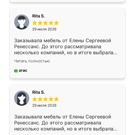
Rita S.
29 июля 2026
Заказывала мебель от Елены Сергеевой
Ренессанс. До этого рассматривала
несколько компаний, но в итоге выбрала
эту. Сначала обговорили условия, потом
Читать полностью
приехал замерщик, всё спокойно объяснил
и снял размеры. Изготовили в срок, с
доставкой тоже никаких проблем не
возникло. Сборку выполнили аккуратно,
мебель сразу встала на свое место без
Rita S.
каких-либо доработок. Качеством осталась
довольна, все выглядит так, как и ожидала.
29 июля 2026
Заказывала мебель от Елены Сергеевой
Ренессанс. До этого рассматривала
несколько компаний, но в итоге выбрала
эту. Сначала обговорили условия, потом