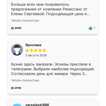
Больше всех мне понравилось
предложение от компании Ренессанс от
Елены Сергеевой. Подходяшщая цена и
короткие сроки изготовления. Приехавший
Читать полностью
для замера сотрудник Владислав
предложил по моему эскизу самый
1
подходящий вариант шкафа. Немного его
видоизменил, получилось даже лучше, чем
я хотела.
Ярослава
3 августа 2026
Кухню здесь заказали. Эскизы прислали в
телеграмм. Выбрали наиболее подходящий.
Согласовали день для замера. Через 3
недели кухня была уже готова. Остались
Читать полностью
довольны работой. Спасибо Ренессанс
мебель за качественную работу!
yaroslava1986