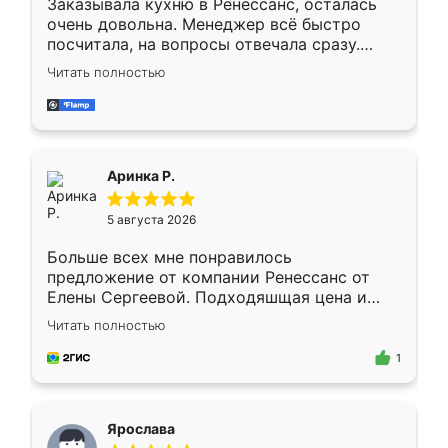
Заказывала кухню в Ренессанс, осталась
очень довольна. Менеджер всё быстро
посчитала, на вопросы отвечала сразу.
Замерщик приехал в субботу, подошёл к
Читать полностью
делу со всей ответственностью. Собрали
за день, ребята работали аккуратно, даже
пыли почти не было. Качество отличное,
ящики ходят плавно, ничего не скрипит.
Всё подошло как влитое.
Аринка Р.
5 августа 2026
Больше всех мне понравилось
предложение от компании Ренессанс от
Елены Сергеевой. Подходяшщая цена и
короткие сроки изготовления. Приехавший
Читать полностью
для замера сотрудник Владислав
предложил по моему эскизу самый
1
подходящий вариант шкафа. Немного его
видоизменил, получилось даже лучше, чем
я хотела.
Ярослава