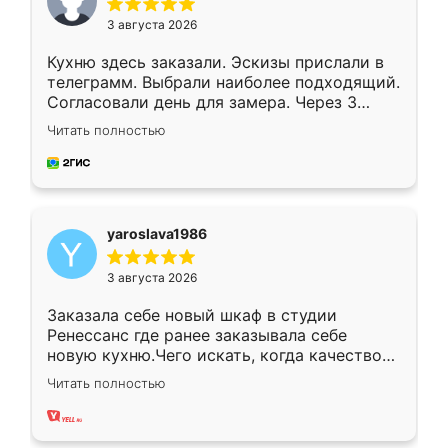
3 августа 2026
Кухню здесь заказали. Эскизы прислали в
телеграмм. Выбрали наиболее подходящий.
Согласовали день для замера. Через 3
недели кухня была уже готова. Остались
Читать полностью
довольны работой. Спасибо Ренессанс
мебель за качественную работу!
yaroslava1986
3 августа 2026
Заказала себе новый шкаф в студии
Ренессанс где ранее заказывала себе
новую кухню.Чего искать, когда качеством
вполне довольна. Служит кухня уже почти
Читать полностью
два года, нареканий нет.