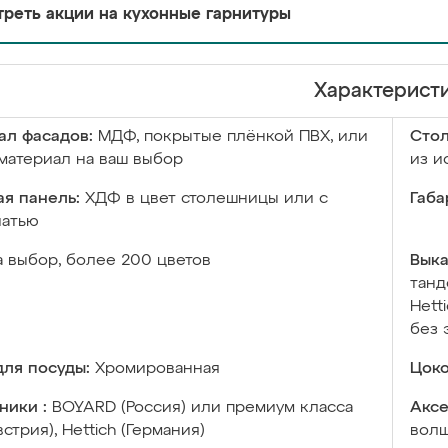
реть акции на кухонные гарнитуры
Характерист
ал фасадов:
МДФ, покрытые плёнкой ПВХ, или
Сто
материал на ваш выбор
из и
я панель:
ХДФ в цвет столешницы или с
Габа
чатью
а выбор, более 200 цветов
Выка
танд
Hett
без 
ля посуды:
Хромированная
Цоко
ники :
BOYARD (Россия) или премиум класса
Аксе
встрия), Hettich (Германия)
волш