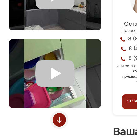
Оста
Позвон
8 (
8 (
8 (
Или оставь
ко
предвар
ОСТ
Ваша