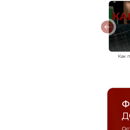
Как 
Ф
Д
Ост