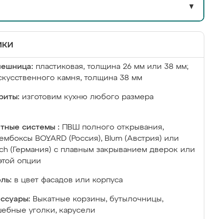
▼
ики
лешница:
пластиковая, толщина 26 мм или 38 мм;
скусственного камня, толщина 38 мм
риты:
изготовим кухню любого размера
тные системы :
ПВШ полного открывания,
ембоксы BOYARD (Россия), Blum (Австрия) или
ich (Германия) с плавным закрыванием дверок или
этой опции
ль:
в цвет фасадов или корпуса
ссуары:
Выкатные корзины, бутылочницы,
ебные уголки, карусели