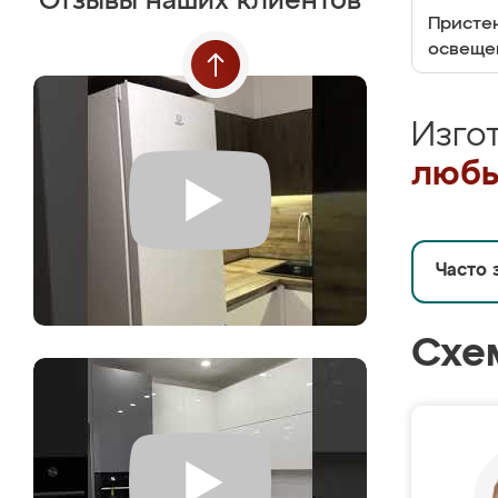
Отзывы наших клиентов
Пристен
освеще
Изго
любы
Часто 
Схе