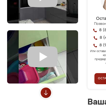
Оста
Позвон
8 (
8 (
8 (
Или оставь
ко
предвар
ОСТ
Ваша