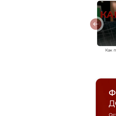
Как 
Ф
Д
Ост