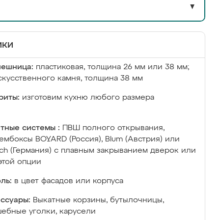
▼
ики
лешница:
пластиковая, толщина 26 мм или 38 мм;
скусственного камня, толщина 38 мм
риты:
изготовим кухню любого размера
тные системы :
ПВШ полного открывания,
ембоксы BOYARD (Россия), Blum (Австрия) или
ich (Германия) с плавным закрыванием дверок или
этой опции
ль:
в цвет фасадов или корпуса
ссуары:
Выкатные корзины, бутылочницы,
ебные уголки, карусели