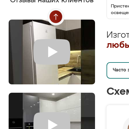
Отзывы наших клиентов
Пристен
освеще
Изго
любы
Часто 
Схе