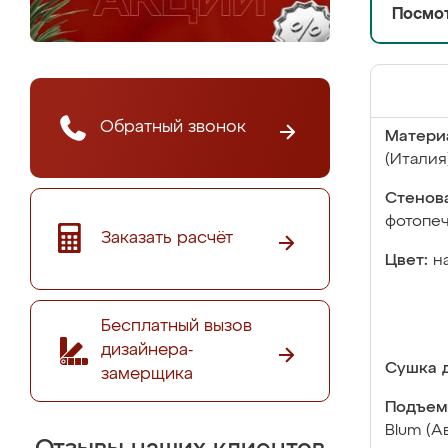
Посмот
Обратный звонок
Матери
(Италия
Стенова
фотопе
Заказать расчёт
Цвет:
н
Бесплатный вызов
дизайнера-
Сушка д
замерщика
Подъем
Blum (А