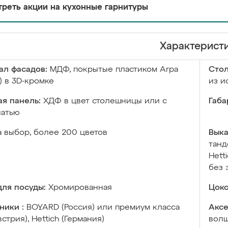
реть акции на кухонные гарнитуры
Характерист
ал фасадов:
МДФ, покрытые пластиком Arpa
Сто
) в 3D-кромке
из и
я панель:
ХДФ в цвет столешницы или с
Габа
чатью
а выбор, более 200 цветов
Выка
танд
Hett
без 
ля посуды:
Хромированная
Цоко
ники :
BOYARD (Россия) или премиум класса
Аксе
встрия), Hettich (Германия)
волш