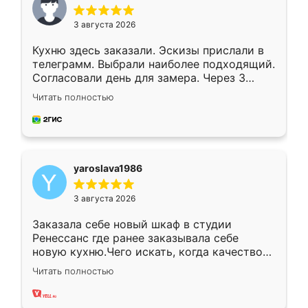
3 августа 2026
Кухню здесь заказали. Эскизы прислали в
телеграмм. Выбрали наиболее подходящий.
Согласовали день для замера. Через 3
недели кухня была уже готова. Остались
Читать полностью
довольны работой. Спасибо Ренессанс
мебель за качественную работу!
yaroslava1986
3 августа 2026
Заказала себе новый шкаф в студии
Ренессанс где ранее заказывала себе
новую кухню.Чего искать, когда качеством
вполне довольна. Служит кухня уже почти
Читать полностью
два года, нареканий нет.