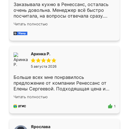
Заказывала кухню в Ренессанс, осталась
очень довольна. Менеджер всё быстро
посчитала, на вопросы отвечала сразу.
Замерщик приехал в субботу, подошёл к
Читать полностью
делу со всей ответственностью. Собрали
за день, ребята работали аккуратно, даже
пыли почти не было. Качество отличное,
ящики ходят плавно, ничего не скрипит.
Всё подошло как влитое.
Аринка Р.
5 августа 2026
Больше всех мне понравилось
предложение от компании Ренессанс от
Елены Сергеевой. Подходяшщая цена и
короткие сроки изготовления. Приехавший
Читать полностью
для замера сотрудник Владислав
предложил по моему эскизу самый
1
подходящий вариант шкафа. Немного его
видоизменил, получилось даже лучше, чем
я хотела.
Ярослава